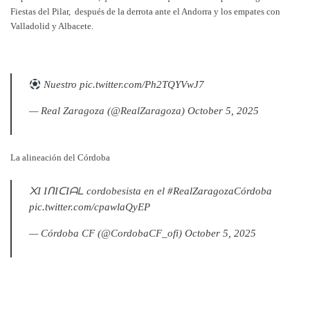
Fiestas del Pilar, después de la derrota ante el Andorra y los empates con
Valladolid y Albacete.
Nuestro
pic.twitter.com/Ph2TQYVwJ7
— Real Zaragoza (@RealZaragoza)
October 5, 2025
La alineación del Córdoba
᙭I IᑎIᑕIᗩᒪ cordobesista en el
#RealZaragozaCórdoba
pic.twitter.com/cpawlaQyEP
— Córdoba CF (@CordobaCF_ofi)
October 5, 2025