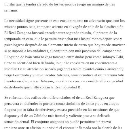
fibrilar que le tendrá alejado de los terrenos de juego un mínimo de tres
semanas.
La necesidad sigue presente en este encuentro ante un adversario que, con los
mismos puntos, seis, comparte asiento en el vagón de cola de la clasificación.
El Real Zaragoza buscará encadenar un segundo triunfo, el primero de la
temporada en casa, que le permita ensanchar más los pulmones deportivos y
psicológicos después de un alarmante inicio de curso que hoy puede suavizar
si se impone a los andaluces, el conjunto con más posesión del campeonato.
El equipo de Iván Ania navega también entre dudas pero como subrayó Gabi,
tiene su identidad bien definida, lo que le convierte en un contrincante a
respetar. De su alineación se caen jugadores tan relevantes como Carracedo y
Sergi Guardiola y vuelve Jacobo. Además, Ania introduce al ex Tarazona Adri
Fuentes en ataque y a Dalisson, un extremo con una considerable capacidad
de desborde que brilló contra la Real Sociedad B.
Se enfrentan dos estilos bien diferenciados, el de un Real Zaragoza que
persevera en defender su portería como sinónimo de éxito y que en ataque
flaquea por su falta de efectivos y escasa precisión en las ocasiones de que
dispone y el de un Córdoba más frontal y valiente pese a su delicada
situación actual. El conjunto aragonés no puede permitirse un nuevo
tropiezo ante su afición, que vivirá el choque inflamada por la alegría de las