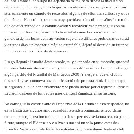
coliseo. Desde el domingo no dependerá de mí, se derribará la instalación
como estaba previsto, y todo lo que he vivido en su interior y en su exterior
será solamente un cúmulo de recuerdos, algunos de ellos maravillosos y otros
dramáticos. He perdido personas muy queridas en los últimos años, he tenido
que dejar el mundo de la comunicación y reconvertirme para seguir con mi
vocación profesional, he asumido la soledad como la compañera más
generosa de mis horas de introversión superando difíciles problemas de salud
y en unos días, un escenario mágico entrañable, dejará al desnudo su interior
mientras es derribado hasta desaparecer.
Luego llegará el estadio desmontable, muy avanzado en su erección, que será
una anécdota mientras se construye la nueva edificación de lujo para albergar
algún partido del Mundial de Marruecos 2030. Y a esperar que el club no
descienda y se promueva una manifestación de protesta ciudadana para que
se organice el club deportivamente y se pueda luchar por el regreso a Primera
División después de los peores años del Real Zaragoza en su historia.
No conseguir la victoria ante el Deportivo de la Coruña en esta despedida, no
en la fiesta que algunos aprovechados pretenden organizar, se recordaría
como una vergüenza inmortal en todos los aspectos y sería una rémora para el
futuro, aunque el Eldense no vuelva a sumar ni un solo punto estas dos
jornadas. Se han vendido todas las entradas; algo inventarán desde el club