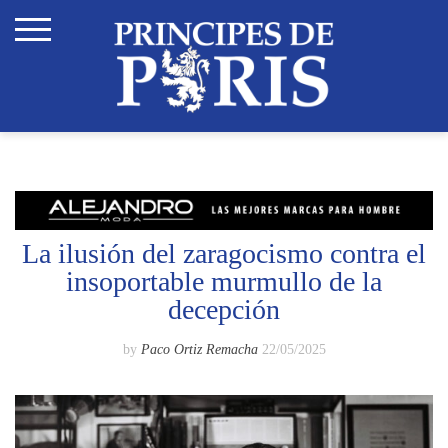
Skip
to
content
La ilusión del zaragocismo contra el
insoportable murmullo de la
decepción
by
Paco Ortiz Remacha
22/05/2025