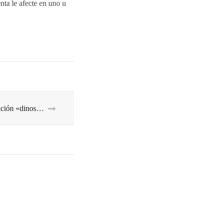
nta le afecte en uno u
Para la SAD, la afición «dinosauria» sobra