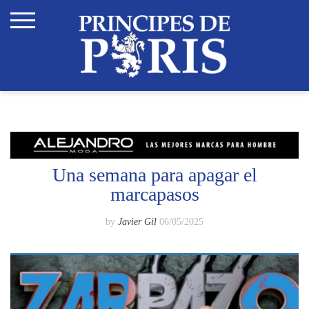
Skip
to
content
Una semana para apagar el
marcapasos
by
Javier Gil
06/05/2025