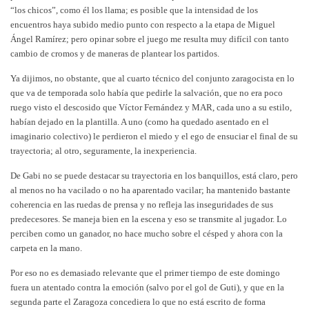
“los chicos”, como él los llama; es posible que la intensidad de los
encuentros haya subido medio punto con respecto a la etapa de Miguel
Ángel Ramírez; pero opinar sobre el juego me resulta muy difícil con tanto
cambio de cromos y de maneras de plantear los partidos.
Ya dijimos, no obstante, que al cuarto técnico del conjunto zaragocista en lo
que va de temporada solo había que pedirle la salvación, que no era poco
ruego visto el descosido que Víctor Fernández y MAR, cada uno a su estilo,
habían dejado en la plantilla. A uno (como ha quedado asentado en el
imaginario colectivo) le perdieron el miedo y el ego de ensuciar el final de su
trayectoria; al otro, seguramente, la inexperiencia.
De Gabi no se puede destacar su trayectoria en los banquillos, está claro, pero
al menos no ha vacilado o no ha aparentado vacilar; ha mantenido bastante
coherencia en las ruedas de prensa y no refleja las inseguridades de sus
predecesores. Se maneja bien en la escena y eso se transmite al jugador. Lo
perciben como un ganador, no hace mucho sobre el césped y ahora con la
carpeta en la mano.
Por eso no es demasiado relevante que el primer tiempo de este domingo
fuera un atentado contra la emoción (salvo por el gol de Guti), y que en la
segunda parte el Zaragoza concediera lo que no está escrito de forma