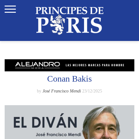
Skip
to
content
Conan Bakis
by
José Francisco Mendi
23/12/2025