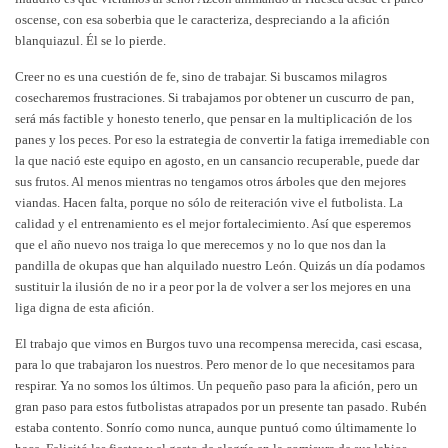
oscense, con esa soberbia que le caracteriza, despreciando a la afición
blanquiazul. Él se lo pierde.
Creer no es una cuestión de fe, sino de trabajar. Si buscamos milagros
cosecharemos frustraciones. Si trabajamos por obtener un cuscurro de pan,
será más factible y honesto tenerlo, que pensar en la multiplicación de los
panes y los peces. Por eso la estrategia de convertir la fatiga irremediable con
la que nació este equipo en agosto, en un cansancio recuperable, puede dar
sus frutos. Al menos mientras no tengamos otros árboles que den mejores
viandas. Hacen falta, porque no sólo de reiteración vive el futbolista. La
calidad y el entrenamiento es el mejor fortalecimiento. Así que esperemos
que el año nuevo nos traiga lo que merecemos y no lo que nos dan la
pandilla de okupas que han alquilado nuestro León. Quizás un día podamos
sustituir la ilusión de no ir a peor por la de volver a ser los mejores en una
liga digna de esta afición.
El trabajo que vimos en Burgos tuvo una recompensa merecida, casi escasa,
para lo que trabajaron los nuestros. Pero menor de lo que necesitamos para
respirar. Ya no somos los últimos. Un pequeño paso para la afición, pero un
gran paso para estos futbolistas atrapados por un presente tan pasado. Rubén
estaba contento. Sonrío como nunca, aunque puntuó como últimamente lo