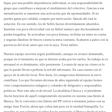
bajas, por una posible dependencia individual, es una responsabilidad de
grupo que contribuye a mejorar el rendimiento del colectivo. Gracias a esa
mentalización se mantiene una activación que da oportunidades. Si no
puedes ganar por calidad, compite por motivación. Quizás ahí está la
solución. En ese sentido, los de Sellés fueron divertidamente aburridos.
Insistían con poca efectividad con un fútbol malayo que iba horadando la
piedra burgalesa. Se acercaban con poca fortuna, recibían un tanto en contra
y seguían dándose de bruces contra la meta contraria. Acabaron a palos con la
paciencia del rival, antes que con la suya. Tiene mérito.
Nuestro equipo necesita seguir pedaleando, aunque no avance demasiado,
porque en el momento en que se detiene acaba por los suelos. Su trabajo ni es
artesanal ni es dominante, sólo persistente. La meta de sacar un córner es lo
que le puede llevar a perforar la red del adversario. En casa cuenta con el
apoyo de la afición local. Pero fuera, los zaragocistas derritieron la nieve
castellana. Los que llevamos decenas de años siguiendo al equipo hemos
visto comportamientos indignos y cobardes de dirigentes y responsables
políticos. Pero este año es de récord. La alcaldesa Chueca y el presidente
Azcón huyeron de aquél comprometido encuentro en nuestra casa frente al
Huesca. No le convenía a los líderes del PP volver a retratarse juntos con su
amigo Juan Forcén, ahora que cobra más peso en la entidad blanquilla. Lo
inaudito es que viéramos al señor Azcón animando al Huesca desde el palco