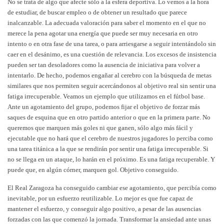
No se trata de algo que afecte sólo a la esfera deportiva. Lo vemos a la hora
de estudiar, de buscar empleo o de obtener un resultado que parece
inalcanzable. La adecuada valoración para saber el momento en el que no
merece la pena agotar una energía que puede ser muy necesaria en otro
intento o en otra fase de una tarea, o para arriesgarse a seguir intentándolo sin
caer en el desánimo, es una cuestión de relevancia. Los excesos de insistencia
pueden ser tan desoladores como la ausencia de iniciativa para volver a
intentarlo. De hecho, podemos engañar al cerebro con la búsqueda de metas
similares que nos permiten seguir acercándonos al objetivo real sin sentir una
fatiga irrecuperable. Veamos un ejemplo que utilizamos en el fútbol base.
Ante un agotamiento del grupo, podemos fijar el objetivo de forzar más
saques de esquina que en otro partido anterior o que en la primera parte. No
queremos que marquen más goles ni que ganen, sólo algo más fácil y
ejecutable que no hará que el cerebro de nuestros jugadores lo perciba como
una tarea titánica a la que se rendirán por sentir una fatiga irrecuperable. Si
no se llega en un ataque, lo harán en el próximo. Es una fatiga recuperable. Y
puede que, en algún córner, marquen gol. Objetivo conseguido.
El Real Zaragoza ha conseguido cambiar ese agotamiento, que percibía como
inevitable, por un esfuerzo reutilizable. Lo mejor es que fue capaz de
mantener el esfuerzo, y conseguir algo positivo, a pesar de las ausencias
forzadas con las que comenzó la jornada. Transformar la ansiedad ante unas