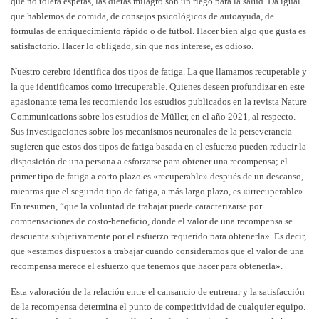
que no tolera esperas, las dietas milagro son un riego para la salud. Da igual
que hablemos de comida, de consejos psicológicos de autoayuda, de
fórmulas de enriquecimiento rápido o de fútbol. Hacer bien algo que gusta es
satisfactorio. Hacer lo obligado, sin que nos interese, es odioso.
Nuestro cerebro identifica dos tipos de fatiga. La que llamamos recuperable y
la que identificamos como irrecuperable. Quienes deseen profundizar en este
apasionante tema les recomiendo los estudios publicados en la revista Nature
Communications sobre los estudios de Müller, en el año 2021, al respecto.
Sus investigaciones sobre los mecanismos neuronales de la perseverancia
sugieren que estos dos tipos de fatiga basada en el esfuerzo pueden reducir la
disposición de una persona a esforzarse para obtener una recompensa; el
primer tipo de fatiga a corto plazo es «recuperable» después de un descanso,
mientras que el segundo tipo de fatiga, a más largo plazo, es «irrecuperable».
En resumen, “que la voluntad de trabajar puede caracterizarse por
compensaciones de costo-beneficio, donde el valor de una recompensa se
descuenta subjetivamente por el esfuerzo requerido para obtenerla». Es decir,
que «estamos dispuestos a trabajar cuando consideramos que el valor de una
recompensa merece el esfuerzo que tenemos que hacer para obtenerla».
Esta valoración de la relación entre el cansancio de entrenar y la satisfacción
de la recompensa determina el punto de competitividad de cualquier equipo.