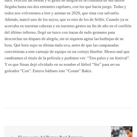
hace. Felicitó las fiestas y el gesto de alegría en la comisura de sus labios
llegaba hasta sus dos entrantes capilares, con los que hacía juego. Todas y
todos nos volveremos a leer y animar en 2026, que rima con salvaréis.
Además, marcó uno de los suyos, que es otro de los de Sellés. Cuando ya se
acercaba en nuestras cabezas y en nuestros gestos un fin de año en el cotillón
del último infierno, llegó un turco con trazas de rudo germano para
descorchar un disparo de alegría, sin ni siquiera agitar las burbujas de su
bota. Qué bien supo su última mala uva, antes de que las campanadas
convirtieran a este carruaje de equipo en un cortejo fúnebre. Menos mal que
cambiamos el título de la película y pudimos ver: “Tres palos y un festival”.
Y es que Sinan dejó olvidado en su nombre el fútbol “Sin” para ser un
goleador “Con”. Estuvo bárbaro este “Conan” Bakis.