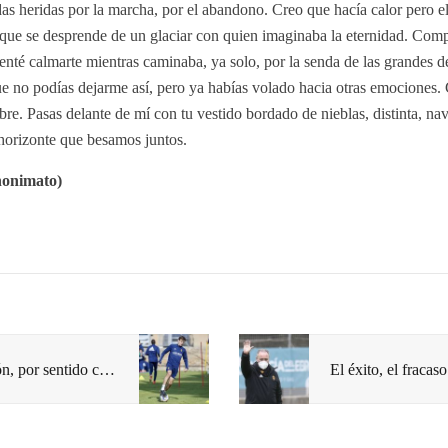
as heridas por la marcha, por el abandono. Creo que hacía calor pero el
o que se desprende de un glaciar con quien imaginaba la eternidad. Com
tenté calmarte mientras caminaba, ya solo, por la senda de las grandes d
que no podías dejarme así, pero ya habías volado hacia otras emociones.
re. Pasas delante de mí con tu vestido bordado de nieblas, distinta, na
horizonte que besamos juntos.
nonimato)
Francho y Azón, por sentido común