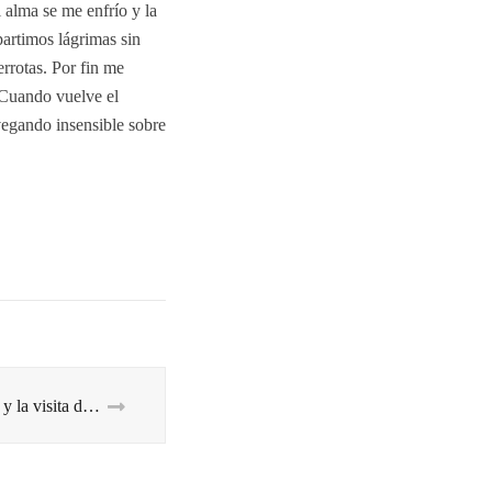
 alma se me enfrío y la
partimos lágrimas sin
errotas. Por fin me
 Cuando vuelve el
vegando insensible sobre
El éxito, el fracaso y la visita del Coco