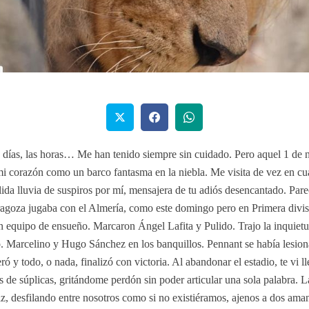
s días, las horas… Me han tenido siempre sin cuidado. Pero aquel 1 de
 corazón como un barco fantasma en la niebla. Me visita de vez en cu
lida lluvia de suspiros por mí, mensajera de tu adiós desencantado. Par
agoza jugaba con el Almería, como este domingo pero en Primera divis
 un equipo de ensueño. Marcaron Ángel Lafita y Pulido. Trajo la inquie
o. Marcelino y Hugo Sánchez en los banquillos. Pennant se había lesion
ró y todo, o nada, finalizó con victoria. Al abandonar el estadio, te vi ll
 de súplicas, gritándome perdón sin poder articular una sola palabra. La
, desfilando entre nosotros como si no existiéramos, ajenos a dos aman